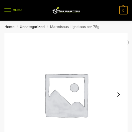
0
MENU
Home
Uncategorized
Maredsous Lightkaas per 75g
/
/