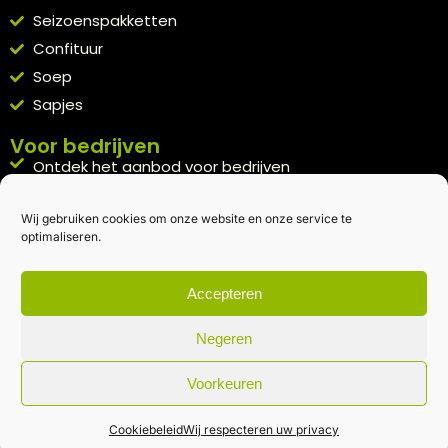
Seizoenspakketten
Confituur
Soep
Sapjes
Voor bedrijven
Ontdek het aanbod voor bedrijven
A la carte
Wij gebruiken cookies om onze website en onze service te
Kennismakingspakket aanvragen
optimaliseren.
Blijft op de hoogte
Rechtstreeks van het veld naar je inbox.
Accepteren
Inschrijven nieuwsbrief
Negeren
Voorkeuren
Algemene voorwaarden
|
Privacybeleid
| gemaakt met
door
creativitijd
Cookiebeleid
Wij respecteren uw privacy