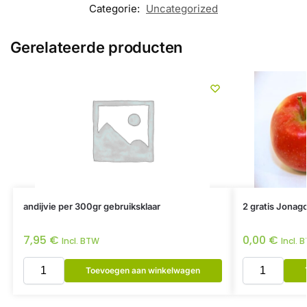
Categorie:
Uncategorized
Gerelateerde producten
andijvie per 300gr gebruiksklaar
2 gratis Jonago
7,95
€
0,00
€
Incl. BTW
Incl. 
Toevoegen aan winkelwagen