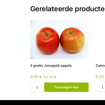
Gerelateerde product
5 gratis Jonagold appels
Zalme
0,00
€
0,43
Incl. BTW
Toevoegen aan
winkelwagen