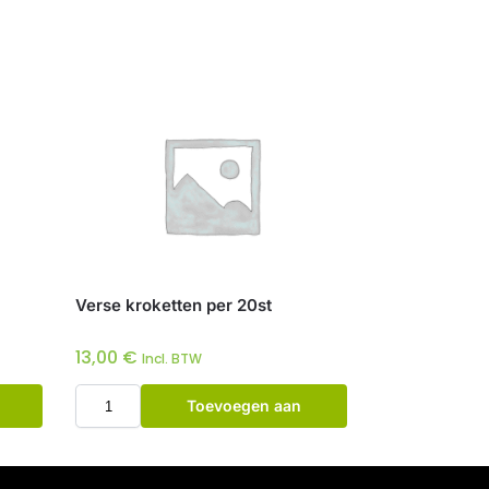
Verse kroketten per 20st
13,00
€
Incl. BTW
Toevoegen aan
winkelwagen