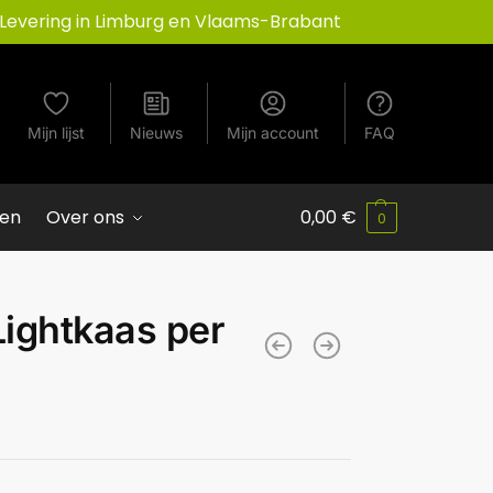
Levering in Limburg en Vlaams-Brabant
Mijn lijst
Nieuws
Mijn account
FAQ
ven
Over ons
0,00
€
0
ightkaas per