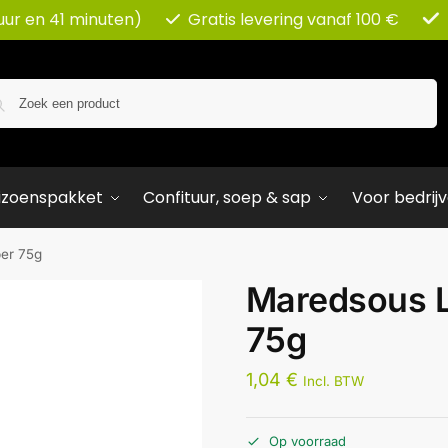
uur en 41 minuten)
Gratis levering vanaf 100 €
Zoeken
izoenspakket
Confituur, soep & sap
Voor bedrij
er 75g
Maredsous L
75g
1,04
€
Incl. BTW
Op voorraad