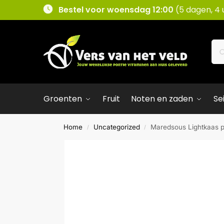
Bestel voor woensdag 12:00
(5 dagen, 4 
Groenten
Fruit
Noten en zaden
Se
Home
Uncategorized
Maredsous Lightkaas p
/
/