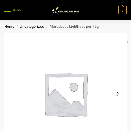
0
MENU
Home
Uncategorized
Maredsous Lightkaas per 75g
/
/