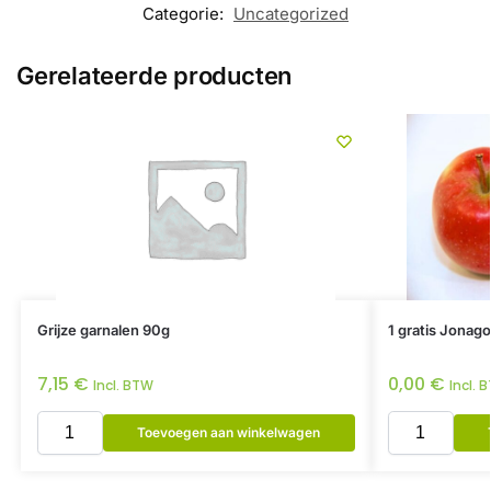
Categorie:
Uncategorized
Gerelateerde producten
Grijze garnalen 90g
1 gratis Jonago
7,15
€
0,00
€
Incl. BTW
Incl. 
Toevoegen aan winkelwagen