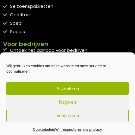
Seizoenspakketten
Confituur
Soep
Sapjes
Voor bedrijven
Ontdek het aanbod voor bedrijven
A la carte
Wij gebruiken cookies om onze website en onze service te
Kennismakingspakket aanvragen
optimaliseren.
Blijft op de hoogte
Rechtstreeks van het veld naar je inbox.
Accepteren
Inschrijven nieuwsbrief
Negeren
Voorkeuren
Algemene voorwaarden
|
Privacybeleid
| gemaakt met
door
creativitijd
Cookiebeleid
Wij respecteren uw privacy