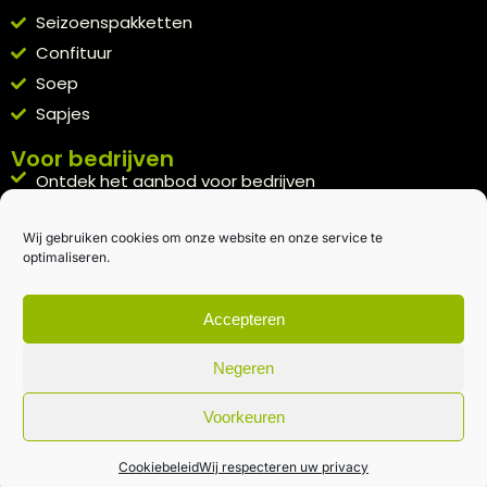
Seizoenspakketten
Confituur
Soep
Sapjes
Voor bedrijven
Ontdek het aanbod voor bedrijven
A la carte
Wij gebruiken cookies om onze website en onze service te
Kennismakingspakket aanvragen
optimaliseren.
Blijft op de hoogte
Rechtstreeks van het veld naar je inbox.
Accepteren
Inschrijven nieuwsbrief
Negeren
Voorkeuren
Algemene voorwaarden
|
Privacybeleid
| gemaakt met
door
creativitijd
Cookiebeleid
Wij respecteren uw privacy