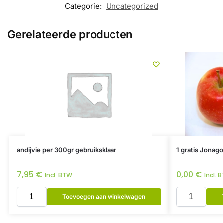
Categorie:
Uncategorized
Gerelateerde producten
andijvie per 300gr gebruiksklaar
1 gratis Jonago
7,95
€
0,00
€
Incl. BTW
Incl. 
Toevoegen aan winkelwagen