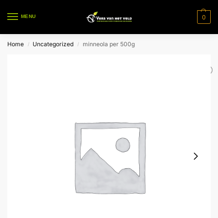
0
MENU
Home
Uncategorized
minneola per 500g
/
/