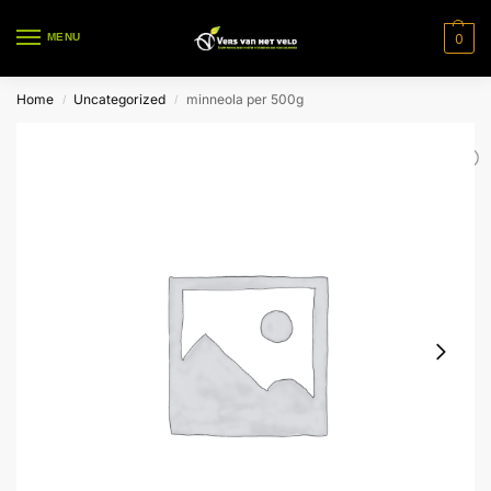
0
MENU
Home
Uncategorized
minneola per 500g
/
/