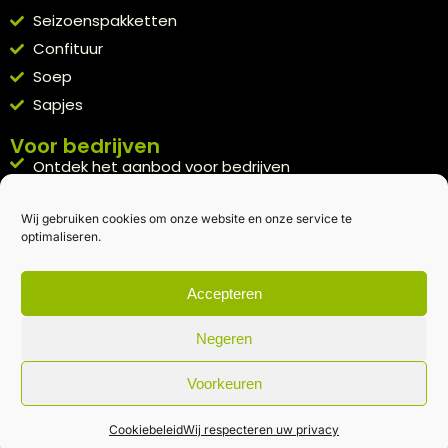
Seizoenspakketten
Confituur
Soep
Sapjes
Voor bedrijven
Ontdek het aanbod voor bedrijven
A la carte
Wij gebruiken cookies om onze website en onze service te
Kennismakingspakket aanvragen
optimaliseren.
Blijft op de hoogte
Rechtstreeks van het veld naar je inbox.
Accepteren
Inschrijven nieuwsbrief
Negeren
Voorkeuren
Algemene voorwaarden
|
Privacybeleid
| gemaakt met
door
creativitijd
Cookiebeleid
Wij respecteren uw privacy