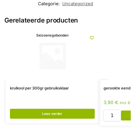
Categorie:
Uncategorized
Gerelateerde producten
Seizoensgebonden
krulkool per 300gr gebruiksklaar
gerookte eend
3,90
€
Incl. 
Lees verder