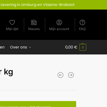
Levering in Limburg en Vlaams-Brabant
Mijn lijst
Nieuws
Mijn account
FAQ
ven
Over ons
0,00
€
0
r kg