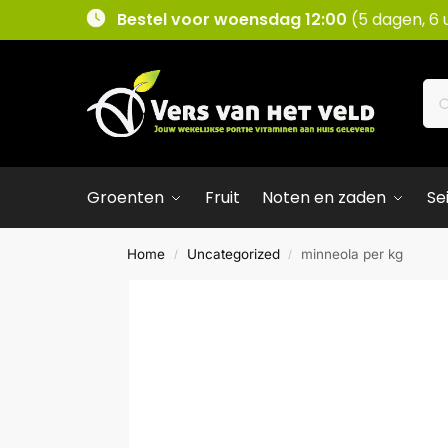
Bestel voor woensdag 12:00
(5 dagen, 6 
Groenten
Fruit
Noten en zaden
Se
Home
Uncategorized
minneola per kg
/
/