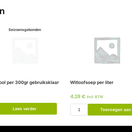
en
Seizoensgebonden
ool per 300gr gebruiksklaar
Witloofsoep per liter
4,28
€
Incl. BTW
Lees verder
Toevoegen aan
winkelwagen