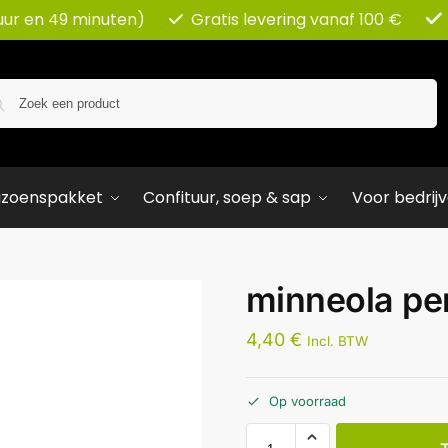
uur en 49 minuten)
Gratis levering vanaf 100 €
Zoeken
izoenspakket
Confituur, soep & sap
Voor bedrij
minneola pe
4,40
€
Incl. BTW
Op voorraad