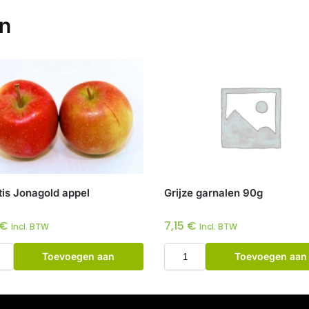
en
tis Jonagold appel
Grijze garnalen 90g
€
7,15
€
Incl. BTW
Incl. BTW
Toevoegen aan
Toevoegen aan
winkelwagen
winkelwagen