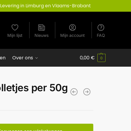
Levering in Limburg en Vlaams-Brabant
Mijn lijst
Nieuws
Mijn account
FAQ
ven
Over ons
0,00
€
0
lletjes per 50g