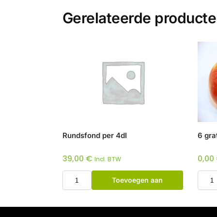
Gerelateerde product
Rundsfond per 4dl
6 gra
39,00
€
0,00
Incl. BTW
Toevoegen aan
winkelwagen