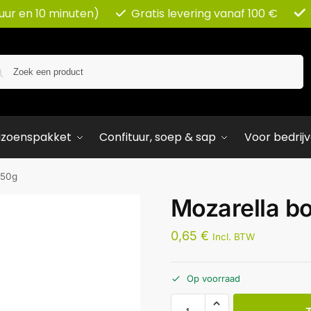
 uur en 10 minuten)
Gratis levering vanaf 100 €
Zoeken
izoenspakket
Confituur, soep & sap
Voor bedrij
 50g
Mozarella bo
0,65
€
Incl. BTW
Op voorraad