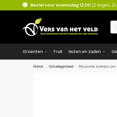
Bestel voor woensdag 12:00
(2 dagen, 21
Groenten
Fruit
Noten en zaden
Se
Home
Uncategorized
Mozarella bolletjes per
/
/