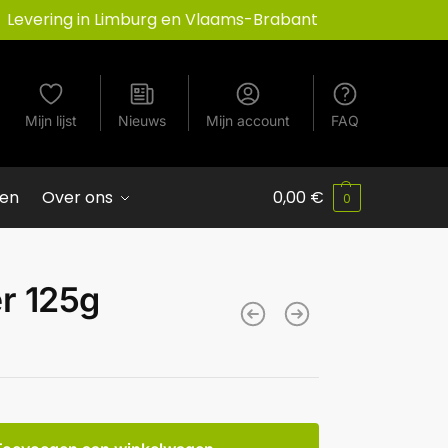
Levering in Limburg en Vlaams-Brabant
Mijn lijst
Nieuws
Mijn account
FAQ
ven
Over ons
0,00
€
0
r 125g