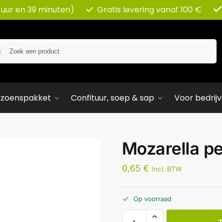
 uur en 39 minuten)
Gratis levering vanaf 100 €
Zoeken
izoenspakket
Confituur, soep & sap
Voor bedrij
Mozarella pe
0,65
€
Incl. BTW
Op voorraad