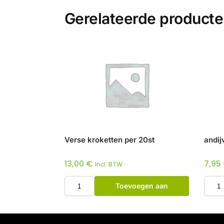
Gerelateerde product
Verse kroketten per 20st
andij
13,00
€
7,95
Incl. BTW
Toevoegen aan
winkelwagen