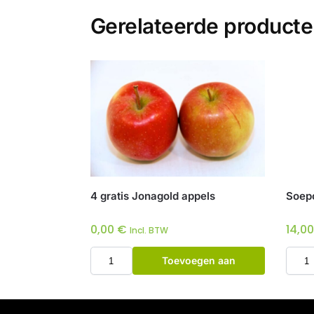
Gerelateerde product
4 gratis Jonagold appels
Soepco
0,00
€
14,0
Incl. BTW
Toevoegen aan
winkelwagen