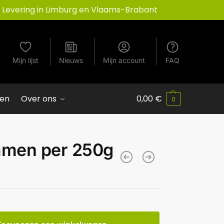
Levering in Limburg en Vlaams-Brabant
Mijn lijst
Nieuws
Mijn account
FAQ
ven
Over ons
0,00
€
0
men per 250g