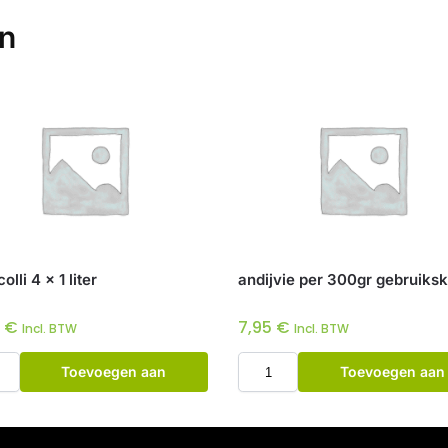
en
lli 4 x 1 liter
andijvie per 300gr gebruiksk
0
€
7,95
€
Incl. BTW
Incl. BTW
Toevoegen aan
Toevoegen aan
winkelwagen
winkelwagen