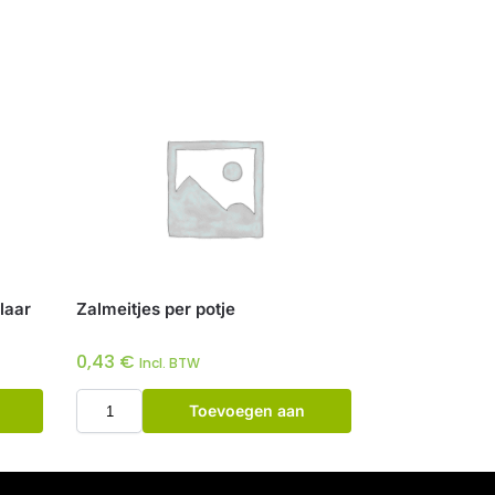
laar
Zalmeitjes per potje
0,43
€
Incl. BTW
Toevoegen aan
winkelwagen