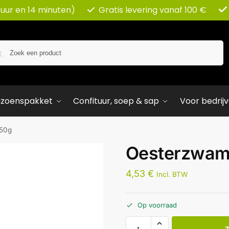
 uur en 14 minuten)
Gratis levering vanaf 100 €
Zoeken
izoenspakket
Confituur, soep & sap
Voor bedrij
50g
Oesterzwam
4,53
€
Incl. BTW
Op voorraad