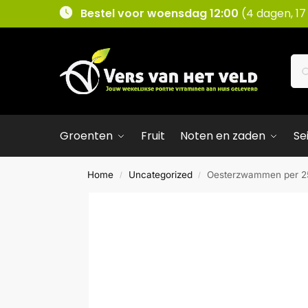
Bestel voor woensdag 12:00
(4 dagen, 17
Groenten
Fruit
Noten en zaden
Se
Home
Uncategorized
Oesterzwammen per 2
/
/