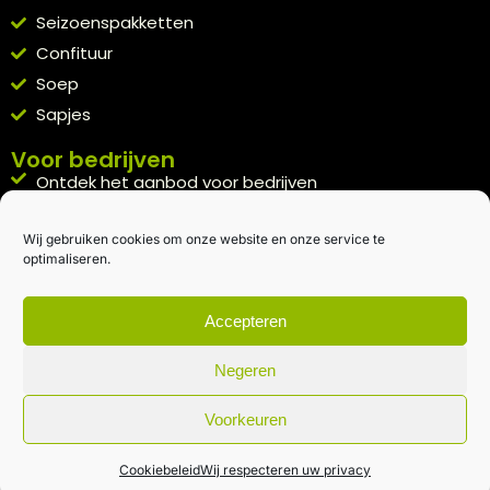
Seizoenspakketten
Confituur
Soep
Sapjes
Voor bedrijven
Ontdek het aanbod voor bedrijven
A la carte
Wij gebruiken cookies om onze website en onze service te
Kennismakingspakket aanvragen
optimaliseren.
Blijft op de hoogte
Rechtstreeks van het veld naar je inbox.
Accepteren
Inschrijven nieuwsbrief
Negeren
Voorkeuren
Algemene voorwaarden
|
Privacybeleid
| gemaakt met
door
creativitijd
Cookiebeleid
Wij respecteren uw privacy