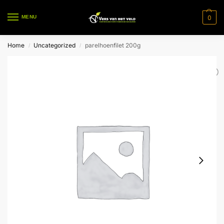
0
MENU
Home
Uncategorized
parelhoenfilet 200g
/
/