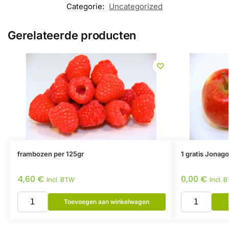
Categorie:
Uncategorized
Gerelateerde producten
frambozen per 125gr
1 gratis Jonago
4,60
€
0,00
€
Incl. BTW
Incl. 
Toevoegen aan winkelwagen