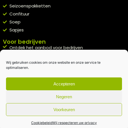
Seizoenspakketten
Confituur
Soep
Sapjes
Voor bedrijven
Ontdek het aanbod voor bedrijven
A la carte
Wij gebruiken cookies om onze website en onze service te
Kennismakingspakket aanvragen
optimaliseren.
Blijft op de hoogte
Rechtstreeks van het veld naar je inbox.
Accepteren
Inschrijven nieuwsbrief
Negeren
Voorkeuren
Algemene voorwaarden
|
Privacybeleid
| gemaakt met
door
creativitijd
Cookiebeleid
Wij respecteren uw privacy