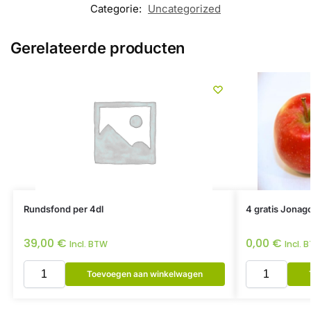
Categorie:
Uncategorized
Gerelateerde producten
Rundsfond per 4dl
4 gratis Jonag
39,00
€
0,00
€
Incl. BTW
Incl. 
Toevoegen aan winkelwagen