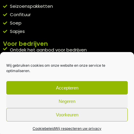
Seizoenspakketten
Confituur
Soep
Sapjes
Voor bedrijven
Ontdek het aanbod voor bedrijven
A la carte
Wij gebruiken cookies om onze website en onze service te
Kennismakingspakket aanvragen
optimaliseren.
Blijft op de hoogte
Rechtstreeks van het veld naar je inbox.
Accepteren
Inschrijven nieuwsbrief
Negeren
Voorkeuren
Algemene voorwaarden
|
Privacybeleid
| gemaakt met
door
creativitijd
Cookiebeleid
Wij respecteren uw privacy