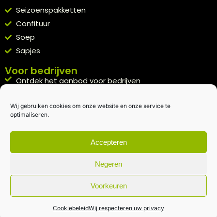
Seizoenspakketten
Confituur
Soep
Sapjes
Voor bedrijven
Ontdek het aanbod voor bedrijven
A la carte
Wij gebruiken cookies om onze website en onze service te
Kennismakingspakket aanvragen
optimaliseren.
Blijft op de hoogte
Rechtstreeks van het veld naar je inbox.
Accepteren
Inschrijven nieuwsbrief
Negeren
Voorkeuren
Algemene voorwaarden
|
Privacybeleid
| gemaakt met
door
creativitijd
Cookiebeleid
Wij respecteren uw privacy