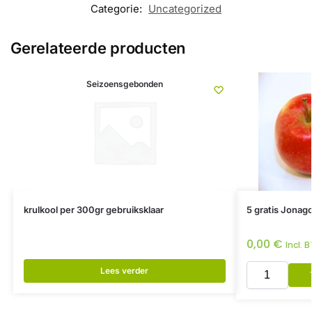
Categorie:
Uncategorized
Gerelateerde producten
Seizoensgebonden
krulkool per 300gr gebruiksklaar
5 gratis Jonag
0,00
€
Incl. 
Lees verder