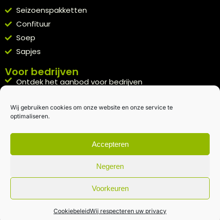
Seizoenspakketten
Confituur
Soep
Sapjes
Voor bedrijven
Ontdek het aanbod voor bedrijven
A la carte
Wij gebruiken cookies om onze website en onze service te
Kennismakingspakket aanvragen
optimaliseren.
Blijft op de hoogte
Rechtstreeks van het veld naar je inbox.
Accepteren
Inschrijven nieuwsbrief
Negeren
Voorkeuren
Algemene voorwaarden
|
Privacybeleid
| gemaakt met
door
creativitijd
Cookiebeleid
Wij respecteren uw privacy