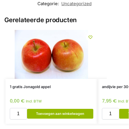
Categorie:
Uncategorized
Gerelateerde producten
1 gratis Jonagold appel
andijvie per 30
0,00
€
7,95
€
Incl. BTW
Incl. 
Toevoegen aan winkelwagen