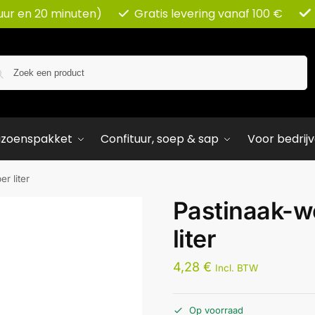
uur en 20 minuten)
Gratis levering vanaf 100 €
Zoeken
izoenspakket
Confituur, soep & sap
Voor bedrij
r liter
Pastinaak-w
liter
4,28
€
Incl. BTW
Op voorraad