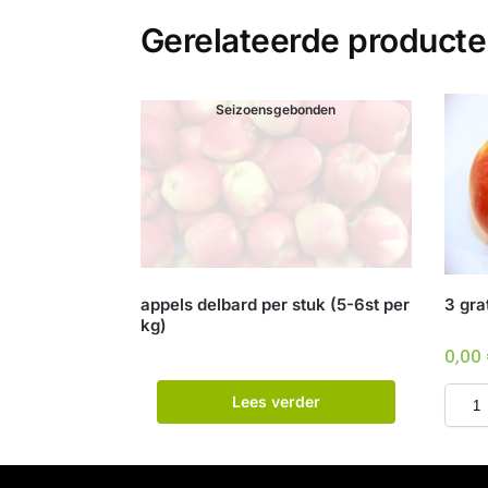
Gerelateerde product
Seizoensgebonden
appels delbard per stuk (5-6st per
3 gra
kg)
0,00
Lees verder