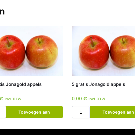
en
tis Jonagold appels
5 gratis Jonagold appels
€
0,00
€
Incl. BTW
Incl. BTW
Toevoegen aan
Toevoegen aan
winkelwagen
winkelwagen