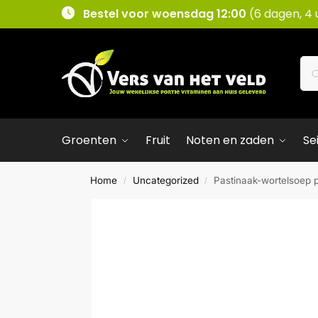
Bestel voor woensdag 12:00
(6 dagen, 4 
Groenten
Fruit
Noten en zaden
Se
Home
Uncategorized
Pastinaak-wortelsoep pe
/
/