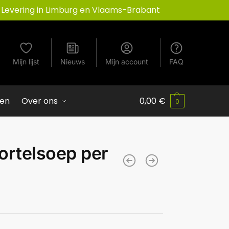
Levering in Limburg en Vlaams-Brabant
Mijn lijst
Nieuws
Mijn account
FAQ
ven
Over ons
0,00
€
0
ortelsoep per