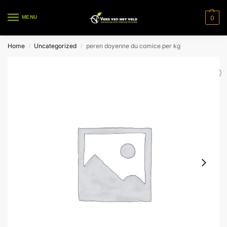
0
MENU
Home
Uncategorized
peren doyenne du comice per kg
/
/