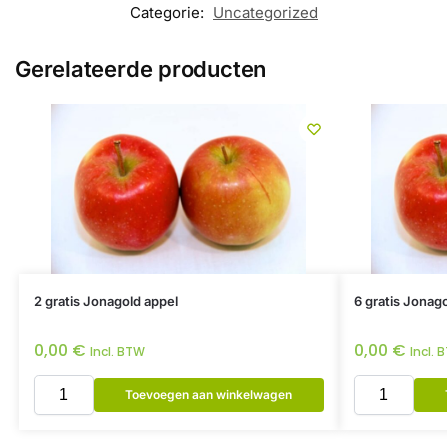
Categorie:
Uncategorized
Gerelateerde producten
2 gratis Jonagold appel
6 gratis Jonago
0,00
€
0,00
€
Incl. BTW
Incl. 
Toevoegen aan winkelwagen