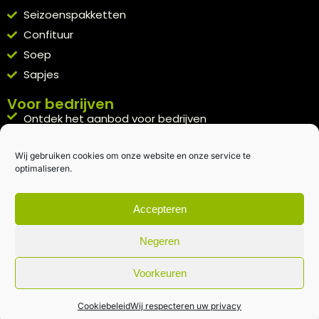
Seizoenspakketten
Confituur
Soep
Sapjes
Voor bedrijven
Ontdek het aanbod voor bedrijven
A la carte
Wij gebruiken cookies om onze website en onze service te
Kennismakingspakket aanvragen
optimaliseren.
Blijft op de hoogte
Rechtstreeks van het veld naar je inbox.
Accepteren
Inschrijven nieuwsbrief
Negeren
Voorkeuren
Algemene voorwaarden
|
Privacybeleid
| gemaakt met
door
creativitijd
Cookiebeleid
Wij respecteren uw privacy