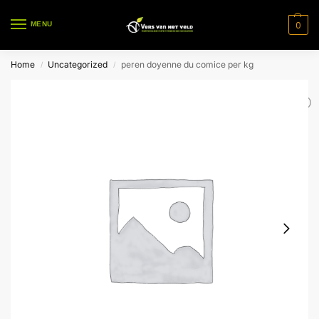
0
MENU
Home
Uncategorized
peren doyenne du comice per kg
/
/