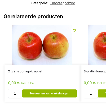
Categorie:
Uncategorized
Gerelateerde producten
2 gratis Jonagold appel
3 gratis Jonag
0,00
€
0,00
€
Incl. BTW
Incl. 
Toevoegen aan winkelwagen