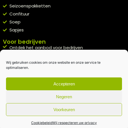
Seizoenspakketten
Confituur
Soep
Sapjes
Voor bedrijven
Ontdek het aanbod voor bedrijven
A la carte
Wij gebruiken cookies om onze website en onze service te
Kennismakingspakket aanvragen
optimaliseren.
Blijft op de hoogte
Rechtstreeks van het veld naar je inbox.
Accepteren
Inschrijven nieuwsbrief
Negeren
Voorkeuren
Algemene voorwaarden
|
Privacybeleid
| gemaakt met
door
creativitijd
Cookiebeleid
Wij respecteren uw privacy