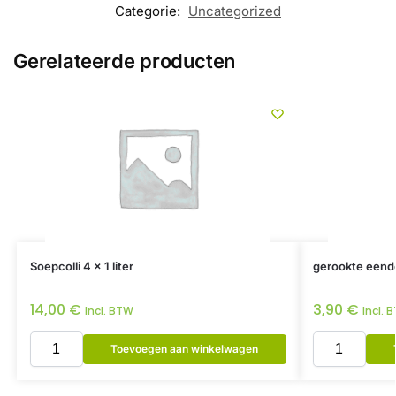
Categorie:
Uncategorized
Gerelateerde producten
Soepcolli 4 x 1 liter
gerookte eend
14,00
€
3,90
€
Incl. BTW
Incl. 
Toevoegen aan winkelwagen