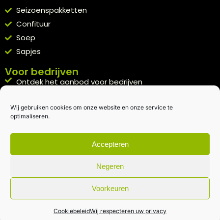
Seizoenspakketten
Confituur
Soep
Sapjes
Voor bedrijven
Ontdek het aanbod voor bedrijven
A la carte
Wij gebruiken cookies om onze website en onze service te
Kennismakingspakket aanvragen
optimaliseren.
Blijft op de hoogte
Rechtstreeks van het veld naar je inbox.
Accepteren
Inschrijven nieuwsbrief
Negeren
Voorkeuren
Algemene voorwaarden
|
Privacybeleid
| gemaakt met
door
creativitijd
Cookiebeleid
Wij respecteren uw privacy