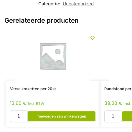
Categorie:
Uncategorized
Gerelateerde producten
Verse kroketten per 20st
Rundsfond per
13,00
€
39,00
€
Incl. BTW
Incl
Toevoegen aan winkelwagen