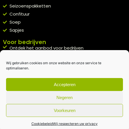
Seizoenspakketten
Confituur
Soep
Sapjes
Voor bedrijven
Ontdek het aanbod voor bedrijven
A la carte
Wij gebruiken cookies om onze website en onze service te
Kennismakingspakket aanvragen
optimaliseren.
Blijft op de hoogte
Rechtstreeks van het veld naar je inbox.
Accepteren
Inschrijven nieuwsbrief
Negeren
Voorkeuren
Algemene voorwaarden
|
Privacybeleid
| gemaakt met
door
creativitijd
Cookiebeleid
Wij respecteren uw privacy