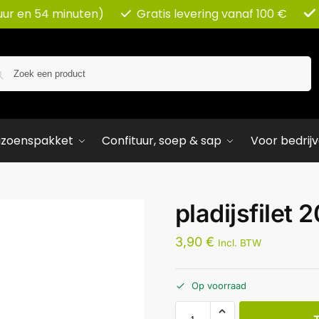
uur en 54 minuten)
Gratis levering vanaf 100 €
Zoeken
izoenspakket
Confituur, soep & sap
Voor bedrij
pladijsfilet 
3,90
€
Incl. BTW
Op voorraad