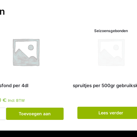
en
Seizoensgebonden
fond per 4dl
spruitjes per 500gr gebruiks
0
€
Incl. BTW
Lees verder
Toevoegen aan
winkelwagen