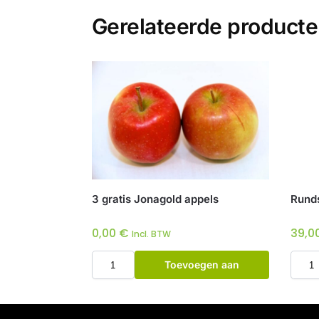
Gerelateerde product
3 gratis Jonagold appels
Runds
0,00
€
39,0
Incl. BTW
Toevoegen aan
winkelwagen