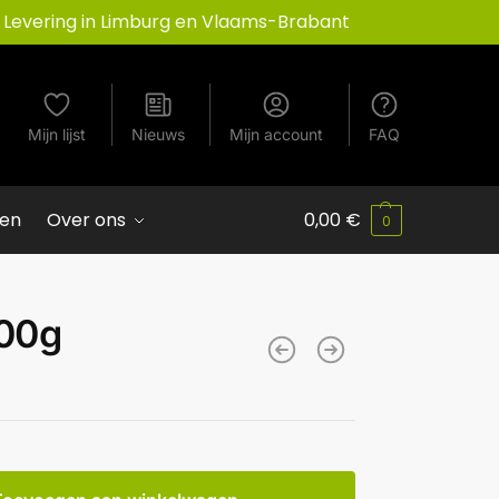
Levering in Limburg en Vlaams-Brabant
Mijn lijst
Nieuws
Mijn account
FAQ
ven
Over ons
0,00
€
0
200g