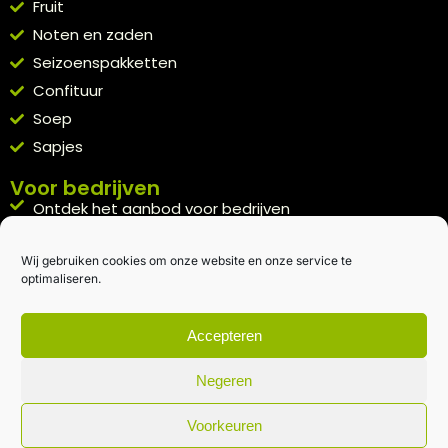
Fruit
Noten en zaden
Seizoenspakketten
Confituur
Soep
Sapjes
Voor bedrijven
Ontdek het aanbod voor bedrijven
A la carte
Wij gebruiken cookies om onze website en onze service te
Kennismakingspakket aanvragen
optimaliseren.
Blijft op de hoogte
Rechtstreeks van het veld naar je inbox.
Accepteren
Inschrijven nieuwsbrief
Negeren
Voorkeuren
Algemene voorwaarden
|
Privacybeleid
| gemaakt met
door