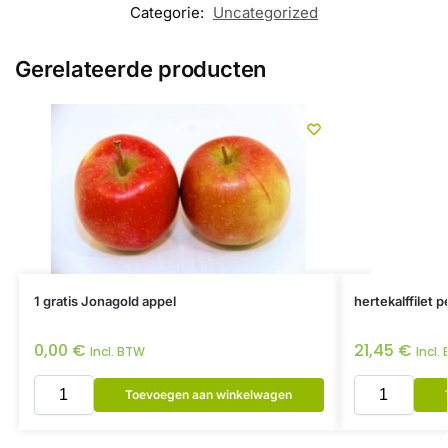
Categorie:
Uncategorized
Gerelateerde producten
1 gratis Jonagold appel
hertekalffilet 
0,00
€
21,45
€
Incl. BTW
Incl.
Toevoegen aan winkelwagen