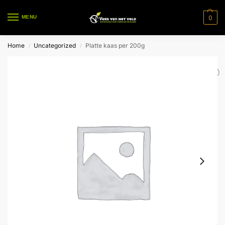
0
MENU
Home
Uncategorized
Platte kaas per 200g
/
/