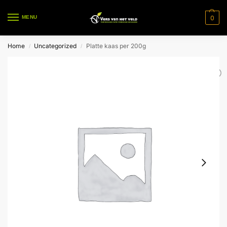
0
MENU
Home
Uncategorized
Platte kaas per 200g
/
/