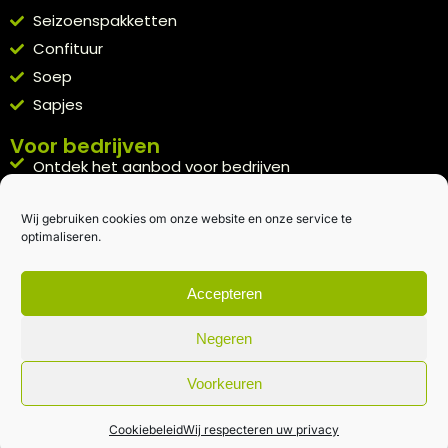
Seizoenspakketten
Confituur
Soep
Sapjes
Voor bedrijven
Ontdek het aanbod voor bedrijven
A la carte
Wij gebruiken cookies om onze website en onze service te
Kennismakingspakket aanvragen
optimaliseren.
Blijft op de hoogte
Rechtstreeks van het veld naar je inbox.
Accepteren
Inschrijven nieuwsbrief
Negeren
Voorkeuren
Algemene voorwaarden
|
Privacybeleid
| gemaakt met
door
creativitijd
Cookiebeleid
Wij respecteren uw privacy