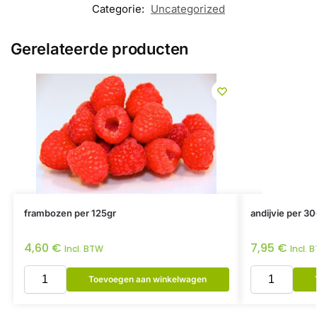
Categorie:
Uncategorized
Gerelateerde producten
frambozen per 125gr
andijvie per 30
4,60
€
7,95
€
Incl. BTW
Incl. 
Toevoegen aan winkelwagen