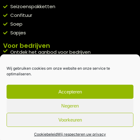
Seizoenspakketten
Confituur
Soep
Sapjes
Voor bedrijven
Ontdek het aanbod voor bedrijven
A la carte
Wij gebruiken cookies om onze website en onze service te
Kennismakingspakket aanvragen
optimaliseren.
Blijft op de hoogte
Rechtstreeks van het veld naar je inbox.
Accepteren
Inschrijven nieuwsbrief
Negeren
Voorkeuren
Algemene voorwaarden
|
Privacybeleid
| gemaakt met
door
creativitijd
Cookiebeleid
Wij respecteren uw privacy