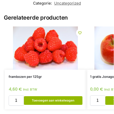
Categorie:
Uncategorized
Gerelateerde producten
frambozen per 125gr
1 gratis Jonago
4,60
€
0,00
€
Incl. BTW
Incl. 
Toevoegen aan winkelwagen