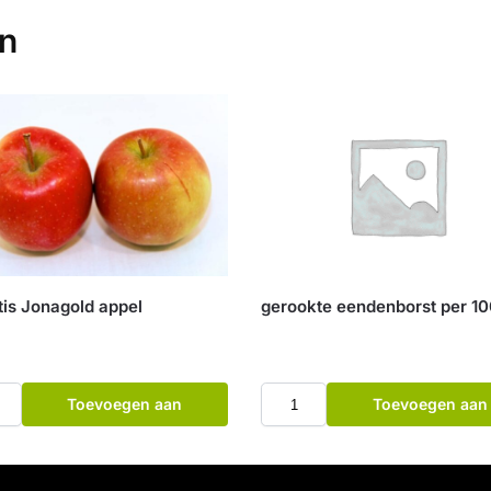
en
tis Jonagold appel
gerookte eendenborst per 1
Toevoegen aan
Toevoegen aan
winkelwagen
winkelwagen