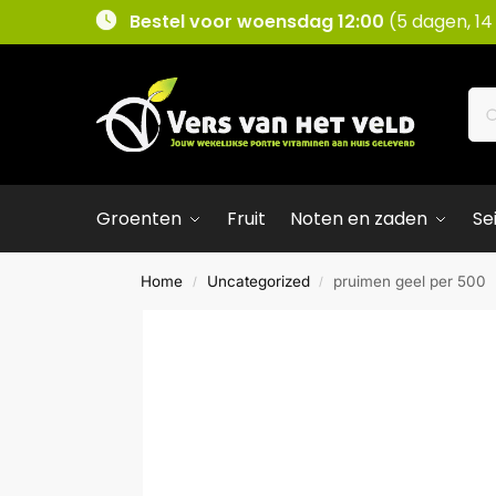
Bestel voor woensdag 12:00
(5 dagen, 14
Groenten
Fruit
Noten en zaden
Se
Home
Uncategorized
pruimen geel per 500
/
/