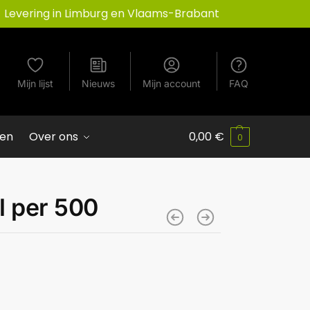
Levering in Limburg en Vlaams-Brabant
Mijn lijst
Nieuws
Mijn account
FAQ
ven
Over ons
0,00
€
0
l per 500