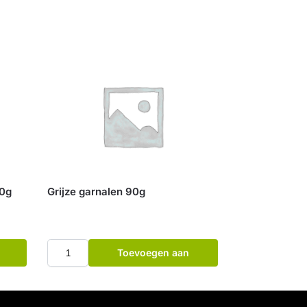
00g
Grijze garnalen 90g
Toevoegen aan
winkelwagen