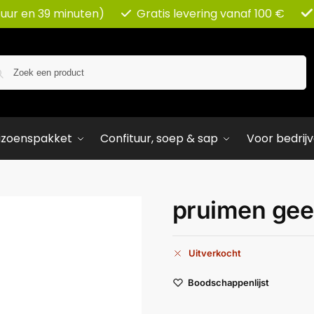
 uur en 39 minuten)
Gratis levering vanaf 100 €
Zoeken
izoenspakket
Confituur, soep & sap
Voor bedrij
pruimen gee
Uitverkocht
Boodschappenlijst