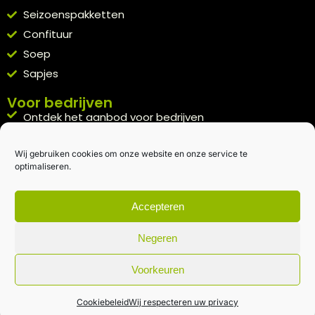
Seizoenspakketten
Confituur
Soep
Sapjes
Voor bedrijven
Ontdek het aanbod voor bedrijven
A la carte
Wij gebruiken cookies om onze website en onze service te
Kennismakingspakket aanvragen
optimaliseren.
Blijft op de hoogte
Rechtstreeks van het veld naar je inbox.
Accepteren
Inschrijven nieuwsbrief
Negeren
Voorkeuren
Algemene voorwaarden
|
Privacybeleid
| gemaakt met
door
creativitijd
Cookiebeleid
Wij respecteren uw privacy