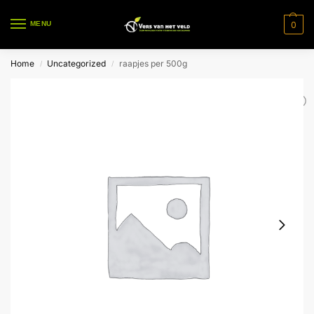
0
MENU
Home
Uncategorized
raapjes per 500g
/
/