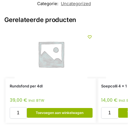
Categorie:
Uncategorized
Gerelateerde producten
Rundsfond per 4dl
Soepcolli 4 x 1 
39,00
€
14,00
€
Incl. BTW
Incl.
Toevoegen aan winkelwagen