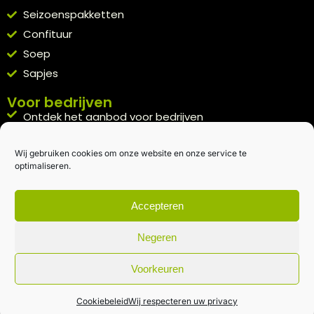
Seizoenspakketten
Confituur
Soep
Sapjes
Voor bedrijven
Ontdek het aanbod voor bedrijven
A la carte
Wij gebruiken cookies om onze website en onze service te
Kennismakingspakket aanvragen
optimaliseren.
Blijft op de hoogte
Rechtstreeks van het veld naar je inbox.
Accepteren
Inschrijven nieuwsbrief
Negeren
Voorkeuren
Algemene voorwaarden
|
Privacybeleid
| gemaakt met
door
creativitijd
Cookiebeleid
Wij respecteren uw privacy