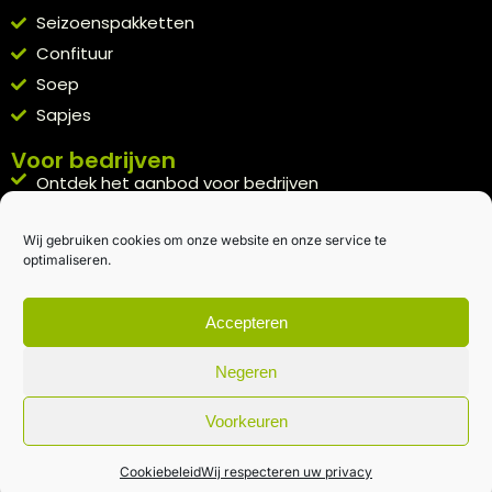
Seizoenspakketten
Confituur
Soep
Sapjes
Voor bedrijven
Ontdek het aanbod voor bedrijven
A la carte
Wij gebruiken cookies om onze website en onze service te
Kennismakingspakket aanvragen
optimaliseren.
Blijft op de hoogte
Rechtstreeks van het veld naar je inbox.
Accepteren
Inschrijven nieuwsbrief
Negeren
Voorkeuren
Algemene voorwaarden
|
Privacybeleid
| gemaakt met
door
creativitijd
Cookiebeleid
Wij respecteren uw privacy