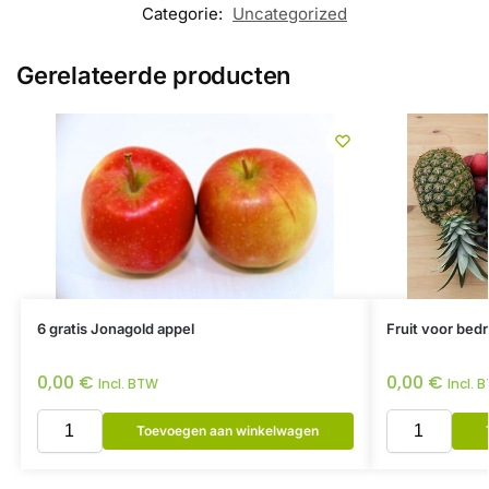
Categorie:
Uncategorized
Gerelateerde producten
6 gratis Jonagold appel
Fruit voor bedr
0,00
€
0,00
€
Incl. BTW
Incl. 
Toevoegen aan winkelwagen