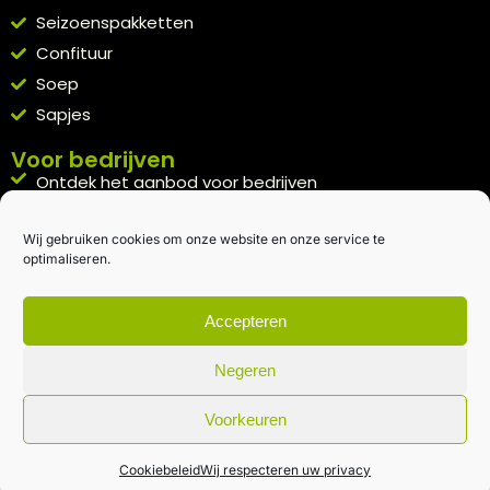
Seizoenspakketten
Confituur
Soep
Sapjes
Voor bedrijven
Ontdek het aanbod voor bedrijven
A la carte
Wij gebruiken cookies om onze website en onze service te
Kennismakingspakket aanvragen
optimaliseren.
Blijft op de hoogte
Rechtstreeks van het veld naar je inbox.
Accepteren
Inschrijven nieuwsbrief
Negeren
Voorkeuren
Algemene voorwaarden
|
Privacybeleid
| gemaakt met
door
creativitijd
Cookiebeleid
Wij respecteren uw privacy