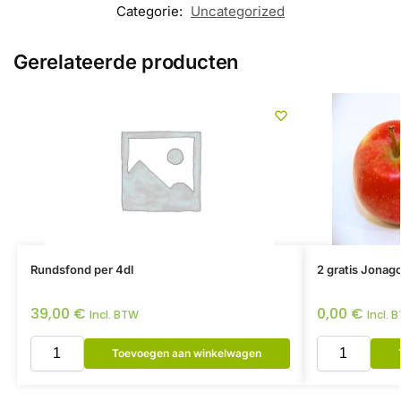
Categorie:
Uncategorized
Gerelateerde producten
Rundsfond per 4dl
2 gratis Jonago
39,00
€
0,00
€
Incl. BTW
Incl. 
Toevoegen aan winkelwagen