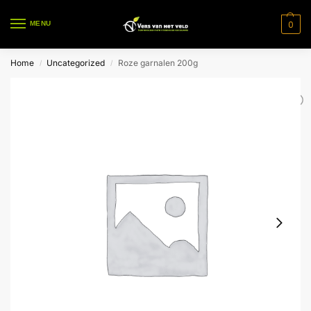
0
MENU
Home
Uncategorized
Roze garnalen 200g
/
/