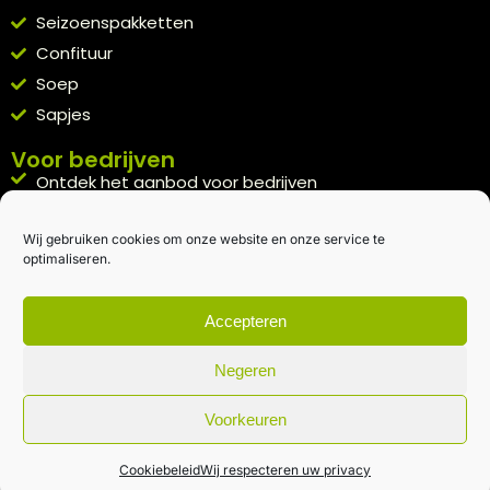
Seizoenspakketten
Confituur
Soep
Sapjes
Voor bedrijven
Ontdek het aanbod voor bedrijven
A la carte
Wij gebruiken cookies om onze website en onze service te
Kennismakingspakket aanvragen
optimaliseren.
Blijft op de hoogte
Rechtstreeks van het veld naar je inbox.
Accepteren
Inschrijven nieuwsbrief
Negeren
Voorkeuren
Algemene voorwaarden
|
Privacybeleid
| gemaakt met
door
creativitijd
Cookiebeleid
Wij respecteren uw privacy