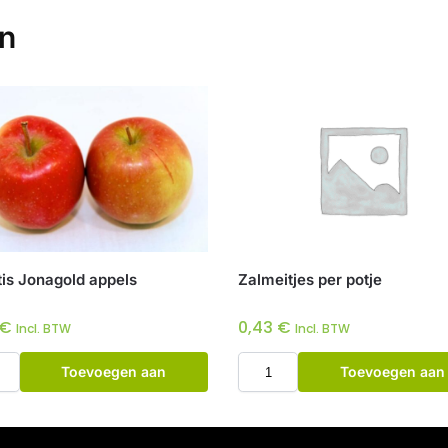
en
tis Jonagold appels
Zalmeitjes per potje
€
0,43
€
Incl. BTW
Incl. BTW
Toevoegen aan
Toevoegen aan
winkelwagen
winkelwagen