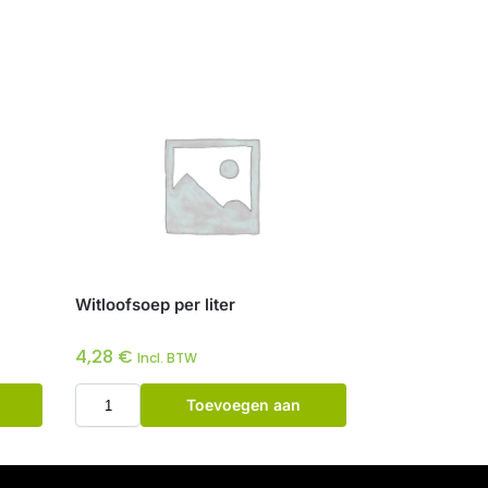
Witloofsoep per liter
4,28
€
Incl. BTW
Toevoegen aan
winkelwagen