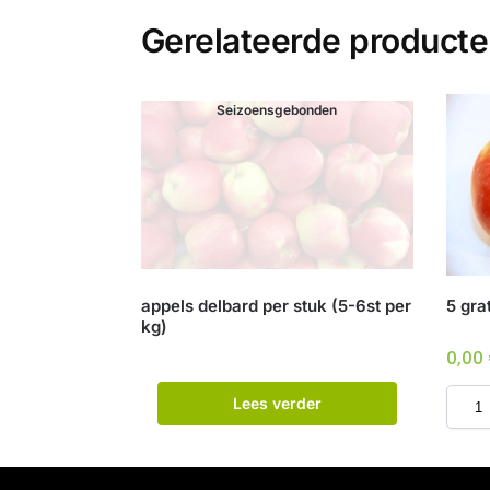
Gerelateerde product
Seizoensgebonden
appels delbard per stuk (5-6st per
5 gra
kg)
0,00
Lees verder