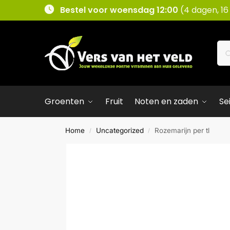
Bestel voor woensdag 12:00
(4 dagen, 16
Groenten
Fruit
Noten en zaden
Se
Home
Uncategorized
Rozemarijn per tl
/
/