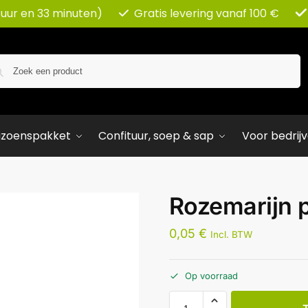
 uur en 33 minuten)
Gratis levering vanaf 100 €
Zoeken
izoenspakket
Confituur, soep & sap
Voor bedrij
Rozemarijn p
0,05
€
Incl. BTW
Op voorraad