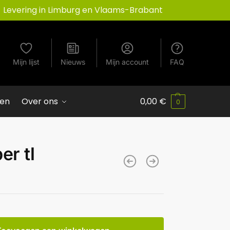
Levering in Limburg en Vlaams-Brabant
Mijn lijst
Nieuws
Mijn account
FAQ
ven
Over ons
0,00
€
0
er tl