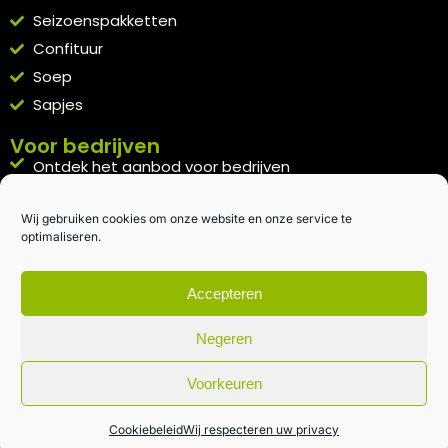
Seizoenspakketten
Confituur
Soep
Sapjes
Voor bedrijven
Ontdek het aanbod voor bedrijven
A la carte
Wij gebruiken cookies om onze website en onze service te
Kennismakingspakket aanvragen
optimaliseren.
Blijft op de hoogte
Rechtstreeks van het veld naar je inbox.
Accepteren
Inschrijven nieuwsbrief
Negeren
Voorkeuren
Algemene voorwaarden
|
Privacybeleid
| gemaakt met
door
creativitijd
Cookiebeleid
Wij respecteren uw privacy