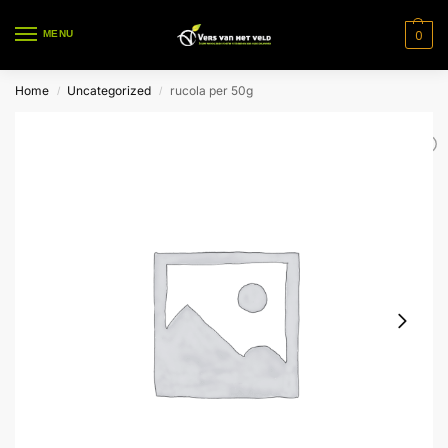
0
MENU
Home
Uncategorized
rucola per 50g
/
/