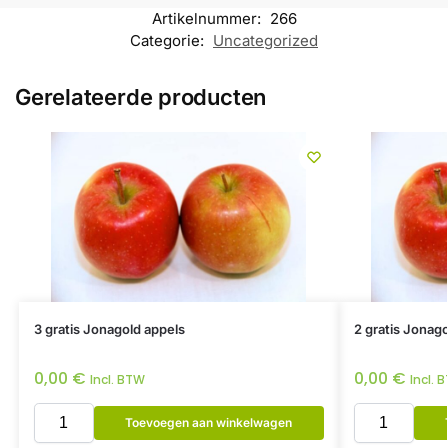
Artikelnummer:
266
Categorie:
Uncategorized
Gerelateerde producten
3 gratis Jonagold appels
2 gratis Jonago
0,00
€
0,00
€
Incl. BTW
Incl. 
Toevoegen aan winkelwagen