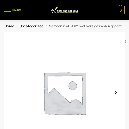
0
MENU
Home
Uncategorized
Seizoenscolli 4×2 met vers gesneden groenten.
/
/