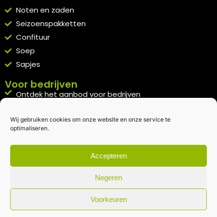
Noten en zaden
Seizoenspakketten
Confituur
Soep
Sapjes
Voor bedrijven
Ontdek het aanbod voor bedrijven
A la carte
Wij gebruiken cookies om onze website en onze service te
Kennismakingspakket aanvragen
optimaliseren.
Blijft op de hoogte
Rechtstreeks van het veld naar je inbox.
Accepteren
Inschrijven nieuwsbrief
Negeren
Voorkeuren
Algemene voorwaarden
|
Privacybeleid
| gemaakt met
door