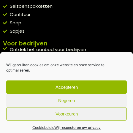
Seizoenspakketten
Confituur
Soep
Sapjes
Voor bedrijven
Ontdek het aanbod voor bedrijven
A la carte
Wij gebruiken cookies om onze website en onze service te
Kennismakingspakket aanvragen
optimaliseren.
Blijft op de hoogte
Rechtstreeks van het veld naar je inbox.
Accepteren
Inschrijven nieuwsbrief
Negeren
Voorkeuren
Algemene voorwaarden
|
Privacybeleid
| gemaakt met
door
creativitijd
Cookiebeleid
Wij respecteren uw privacy