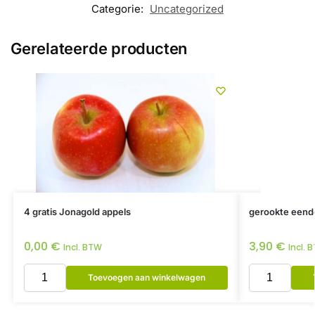
Categorie:
Uncategorized
Gerelateerde producten
4 gratis Jonagold appels
gerookte eend
0,00
€
3,90
€
Incl. BTW
Incl. 
Toevoegen aan winkelwagen