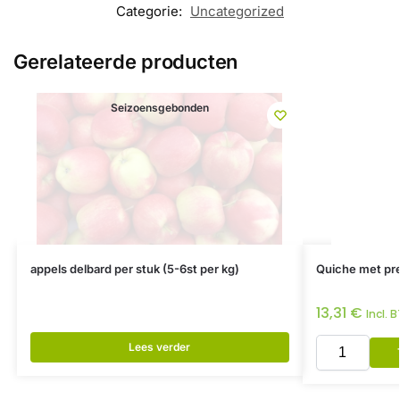
Categorie:
Uncategorized
Gerelateerde producten
Seizoensgebonden
appels delbard per stuk (5-6st per kg)
Quiche met pre
13,31
€
Incl. 
Lees verder