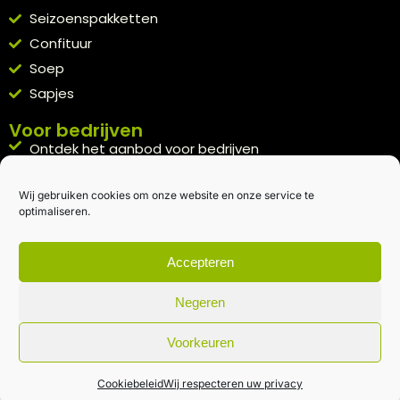
Seizoenspakketten
Confituur
Soep
Sapjes
Voor bedrijven
Ontdek het aanbod voor bedrijven
A la carte
Wij gebruiken cookies om onze website en onze service te
Kennismakingspakket aanvragen
optimaliseren.
Blijft op de hoogte
Rechtstreeks van het veld naar je inbox.
Accepteren
Inschrijven nieuwsbrief
Negeren
Voorkeuren
Algemene voorwaarden
|
Privacybeleid
| gemaakt met
door
creativitijd
Cookiebeleid
Wij respecteren uw privacy