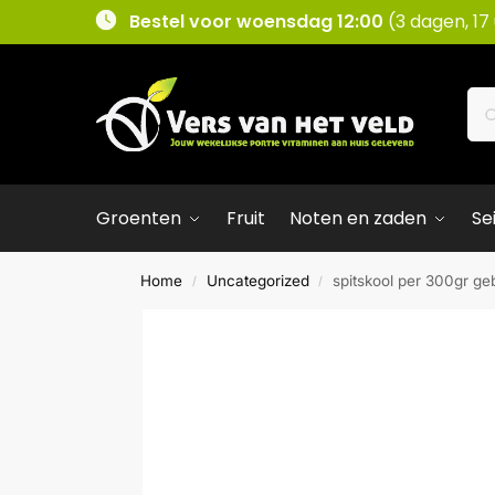
Bestel voor woensdag 12:00
(3 dagen, 17
Groenten
Fruit
Noten en zaden
Se
Home
Uncategorized
spitskool per 300gr ge
/
/