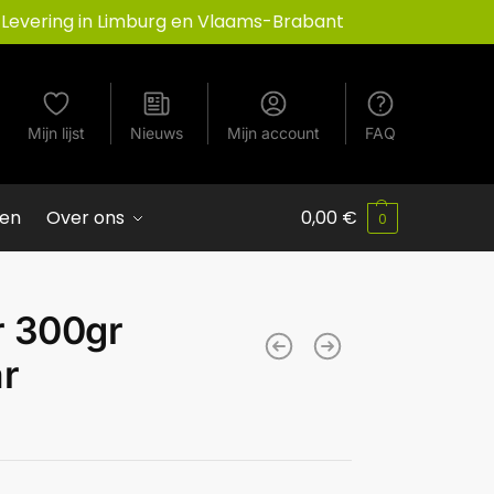
Levering in Limburg en Vlaams-Brabant
Mijn lijst
Nieuws
Mijn account
FAQ
ven
Over ons
0,00
€
0
r 300gr
ar