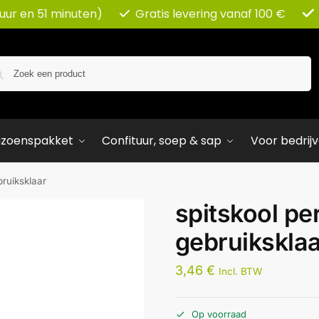
 uur en 51 minuten)
Gratis levering vanaf 100 €
Zoeken
izoenspakket
Confituur, soep & sap
Voor bedrij
bruiksklaar
spitskool pe
gebruikskla
3,46
€
Incl. BTW
Op voorraad