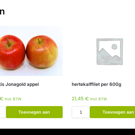
en
tis Jonagold appel
hertekalffilet per 600g
€
21,45
€
Incl. BTW
Incl. BTW
Toevoegen aan
Toevoegen aan
winkelwagen
winkelwagen