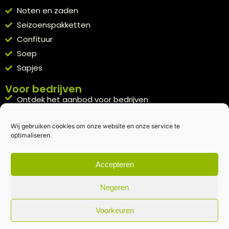
Noten en zaden
Seizoenspakketten
Confituur
Soep
Sapjes
Voor bedrijven
Ontdek het aanbod voor bedrijven
A la carte
Wij gebruiken cookies om onze website en onze service te
Kennismakingspakket aanvragen
optimaliseren.
Blijft op de hoogte
Rechtstreeks van het veld naar je inbox.
Accepteren
Inschrijven nieuwsbrief
Negeren
Voorkeuren
Algemene voorwaarden
|
Privacybeleid
| gemaakt met
door