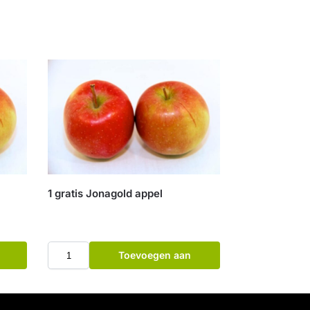
1 gratis Jonagold appel
Toevoegen aan
winkelwagen