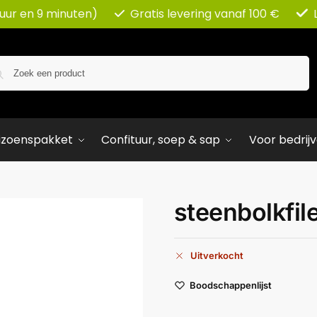
 uur en 9 minuten)
Gratis levering vanaf 100 €
Zoeken
izoenspakket
Confituur, soep & sap
Voor bedrij
steenbolkfil
Uitverkocht
Boodschappenlijst