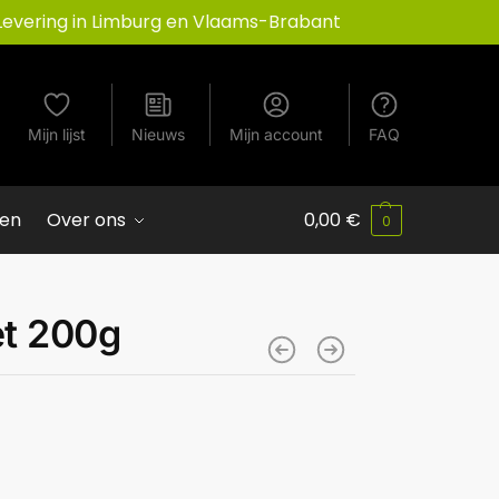
Levering in Limburg en Vlaams-Brabant
Mijn lijst
Nieuws
Mijn account
FAQ
ven
Over ons
0,00
€
0
et 200g