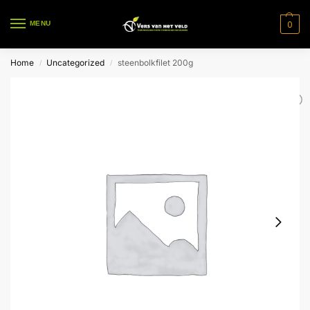
0
MENU
Home
Uncategorized
steenbolkfilet 200g
/
/