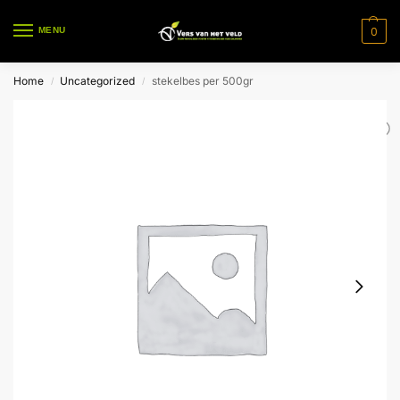
0
MENU
Home
Uncategorized
stekelbes per 500gr
/
/