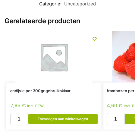
Categorie:
Uncategorized
Gerelateerde producten
andijvie per 300gr gebruiksklaar
frambozen per
7,95
€
4,60
€
Incl. BTW
Incl. 
Toevoegen aan winkelwagen