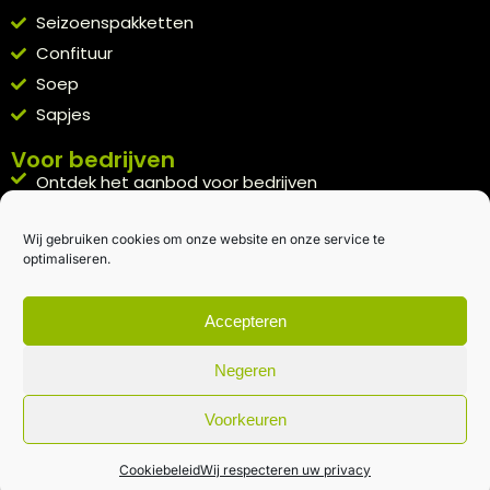
Seizoenspakketten
Confituur
Soep
Sapjes
Voor bedrijven
Ontdek het aanbod voor bedrijven
A la carte
Wij gebruiken cookies om onze website en onze service te
Kennismakingspakket aanvragen
optimaliseren.
Blijft op de hoogte
Rechtstreeks van het veld naar je inbox.
Accepteren
Inschrijven nieuwsbrief
Negeren
Voorkeuren
Algemene voorwaarden
|
Privacybeleid
| gemaakt met
door
creativitijd
Cookiebeleid
Wij respecteren uw privacy