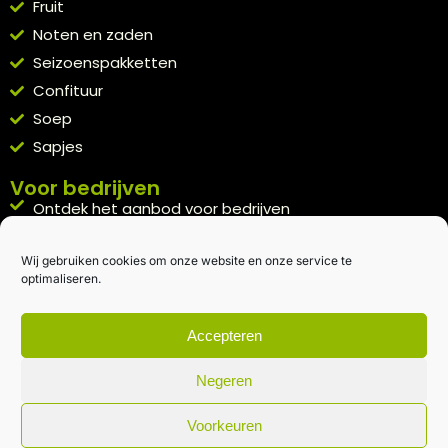
Fruit
Noten en zaden
Seizoenspakketten
Confituur
Soep
Sapjes
Voor bedrijven
Ontdek het aanbod voor bedrijven
A la carte
Wij gebruiken cookies om onze website en onze service te
Kennismakingspakket aanvragen
optimaliseren.
Blijft op de hoogte
Rechtstreeks van het veld naar je inbox.
Accepteren
Inschrijven nieuwsbrief
Negeren
Voorkeuren
Algemene voorwaarden
|
Privacybeleid
| gemaakt met
door