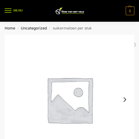
0
MENU
Home
Uncategorized
suikermeloen per stuk
/
/