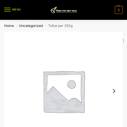
0
MENU
Home
Uncategorized
Tofoe per 250g
/
/