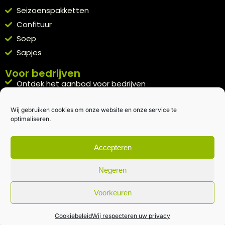
Seizoenspakketten
Confituur
Soep
Sapjes
Voor bedrijven
Ontdek het aanbod voor bedrijven
A la carte
Wij gebruiken cookies om onze website en onze service te
Kennismakingspakket aanvragen
optimaliseren.
Blijft op de hoogte
Rechtstreeks van het veld naar je inbox.
Accepteren
Inschrijven nieuwsbrief
Negeren
Voorkeuren
Algemene voorwaarden
|
Privacybeleid
| gemaakt met
door
creativitijd
Cookiebeleid
Wij respecteren uw privacy