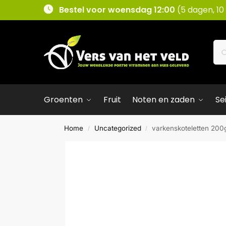
Bestel voor woensdag 12:00
(5 dagen, 10
Groenten
Fruit
Noten en zaden
Se
Home
Uncategorized
varkenskoteletten 200
/
/