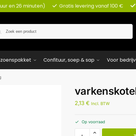
 uur en 26 minuten)
Gratis levering vanaf 100 €
Zoeken
izoenspakket
Confituur, soep & sap
Voor bedrij
g
varkenskote
2,13
€
Incl. BTW
Op voorraad