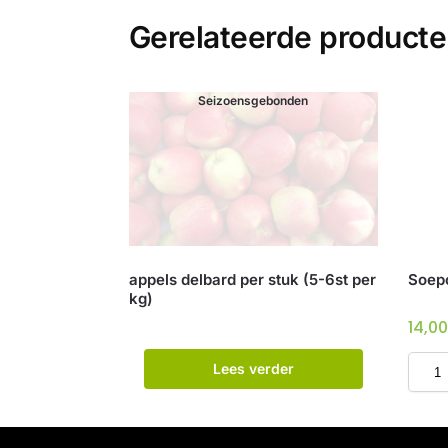
Gerelateerde product
Seizoensgebonden
appels delbard per stuk (5-6st per
Soepco
kg)
14,0
Lees verder