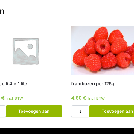
en
lli 4 x 1 liter
frambozen per 125gr
0
€
4,60
€
Incl. BTW
Incl. BTW
Toevoegen aan
Toevoegen aan
winkelwagen
winkelwagen