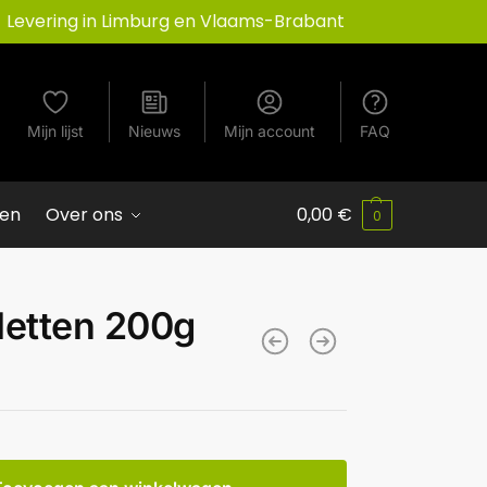
Levering in Limburg en Vlaams-Brabant
Mijn lijst
Nieuws
Mijn account
FAQ
ven
Over ons
0,00
€
0
letten 200g