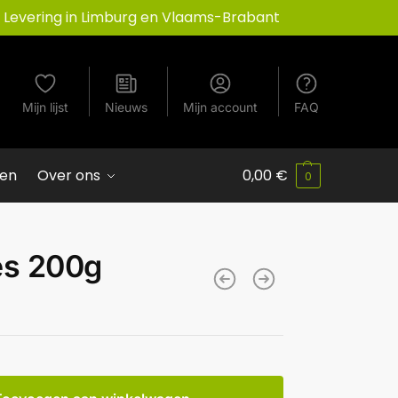
Levering in Limburg en Vlaams-Brabant
Mijn lijst
Nieuws
Mijn account
FAQ
ven
Over ons
0,00
€
0
es 200g