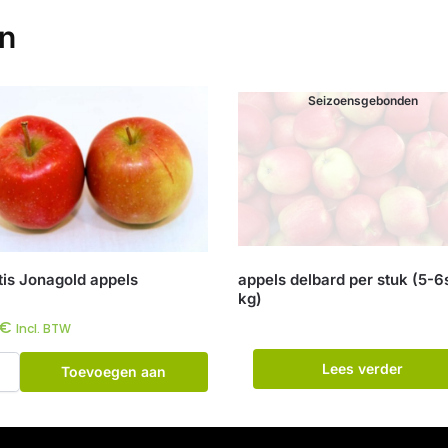
en
Seizoensgebonden
tis Jonagold appels
appels delbard per stuk (5-6
kg)
€
Incl. BTW
Lees verder
Toevoegen aan
winkelwagen