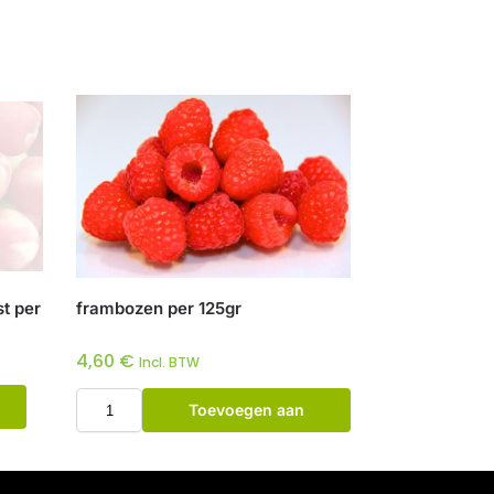
st per
frambozen per 125gr
4,60
€
Incl. BTW
Toevoegen aan
winkelwagen