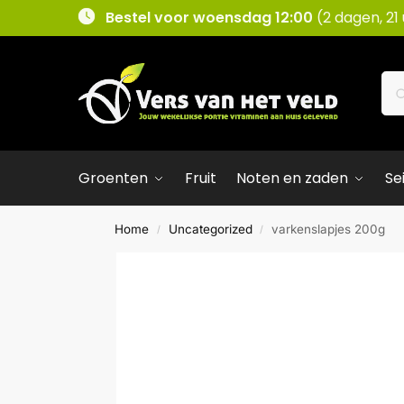
Bestel voor woensdag 12:00
(2 dagen, 21
Groenten
Fruit
Noten en zaden
Se
Home
Uncategorized
varkenslapjes 200g
/
/