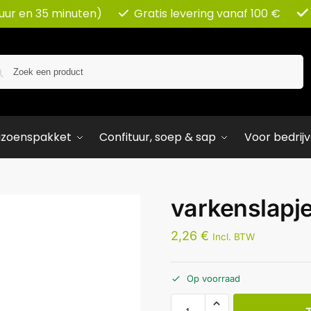
 uur en 35 minuten)
Gratis levering vanaf 100 €
Zoeken
izoenspakket
Confituur, soep & sap
Voor bedrij
varkenslapj
2,26
€
Incl. BTW
Op voorraad