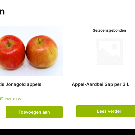
en
Seizoensgebonden
tis Jonagold appels
Appel-Aardbei Sap per 3 L
€
Incl. BTW
Lees verder
Toevoegen aan
winkelwagen