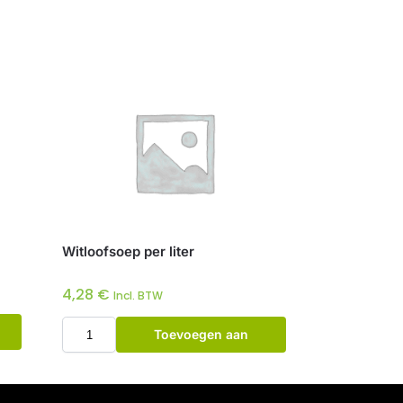
Witloofsoep per liter
4,28
€
Incl. BTW
Toevoegen aan
winkelwagen