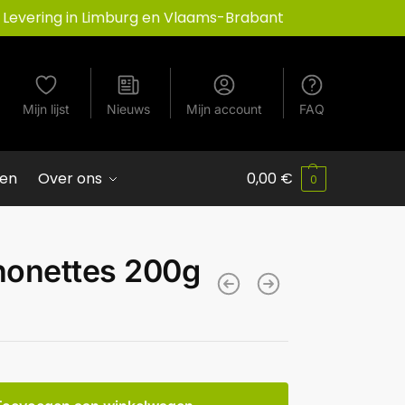
Levering in Limburg en Vlaams-Brabant
Mijn lijst
Nieuws
Mijn account
FAQ
ven
Over ons
0,00
€
0
nonettes 200g