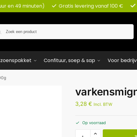
 uur en 49 minuten)
Gratis levering vanaf 100 €
Zoeken
izoenspakket
Confituur, soep & sap
Voor bedrij
00g
varkensmig
3,28
€
Incl. BTW
Op voorraad