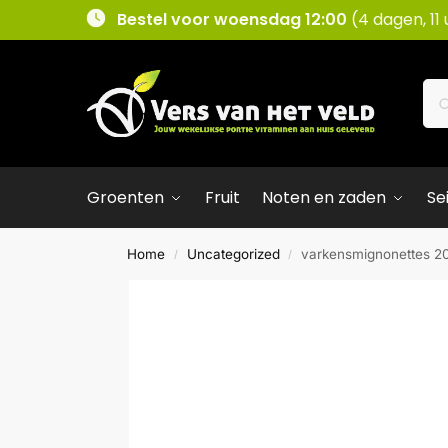
Bestel voor woensdag 12:00
(4 dagen, 11
Groenten
Fruit
Noten en zaden
Se
Home
Uncategorized
varkensmignonettes 2
/
/