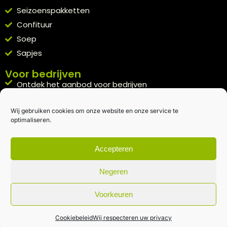
Seizoenspakketten
Confituur
Soep
Sapjes
Voor bedrijven
Ontdek het aanbod voor bedrijven
A la carte
Wij gebruiken cookies om onze website en onze service te
Kennismakingspakket aanvragen
optimaliseren.
Blijft op de hoogte
Rechtstreeks van het veld naar je inbox.
Accepteren
Inschrijven nieuwsbrief
Negeren
Voorkeuren
Algemene voorwaarden
|
Privacybeleid
| gemaakt met
door
creativitijd
Cookiebeleid
Wij respecteren uw privacy