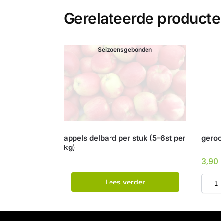
Gerelateerde product
Seizoensgebonden
appels delbard per stuk (5-6st per
geroo
kg)
3,90
Lees verder