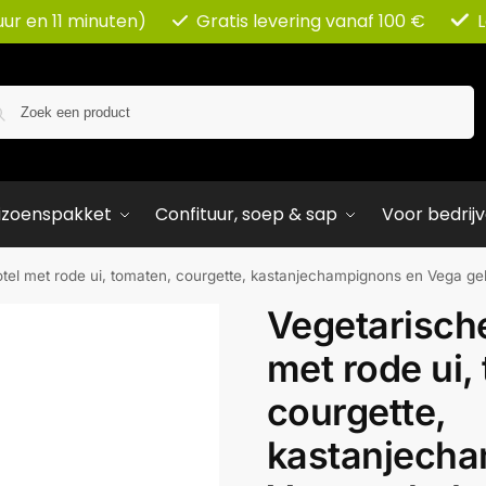
uur en 11 minuten)
Gratis levering vanaf 100 €
Zoeken
izoenspakket
Confituur, soep & sap
Voor bedrij
tel met rode ui, tomaten, courgette, kastanjechampignons en Vega ge
Vegetarisch
met rode ui,
courgette,
kastanjecha