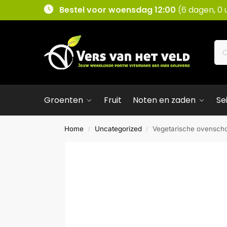
Bestel voor woensdag 12:00
(6 dagen, 0 
Groenten
Fruit
Noten en zaden
Se
Home
Uncategorized
Vegetarische ovenscho
/
/