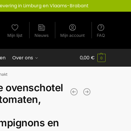
Levering in Limburg en Vlaams-Brabant
Mijn lijst
Nieuws
Mijn account
FAQ
ven
Over ons
0,00
€
0
hakt
e ovenschotel
 tomaten,
mpignons en