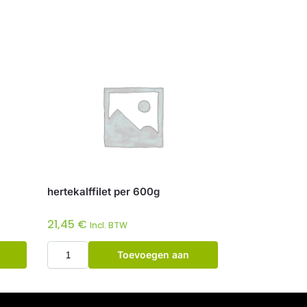
hertekalffilet per 600g
21,45
€
Incl. BTW
Toevoegen aan
winkelwagen