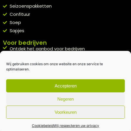
Seizoenspakketten
Confituur
Soep
Sapjes
Voor bedrijven
Ontdek het aanbod voor bedrijven
A la carte
Wij gebruiken cookies om onze website en onze service te
Kennismakingspakket aanvragen
optimaliseren.
Blijft op de hoogte
Rechtstreeks van het veld naar je inbox.
Accepteren
Inschrijven nieuwsbrief
Negeren
Voorkeuren
Algemene voorwaarden
|
Privacybeleid
| gemaakt met
door
creativitijd
Cookiebeleid
Wij respecteren uw privacy