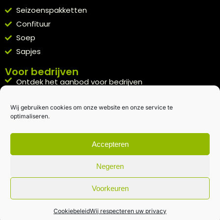
Seizoenspakketten
Confituur
Soep
Sapjes
Voor bedrijven
Ontdek het aanbod voor bedrijven
A la carte
Wij gebruiken cookies om onze website en onze service te
Kennismakingspakket aanvragen
optimaliseren.
Blijft op de hoogte
Rechtstreeks van het veld naar je inbox.
Accepteren
Inschrijven nieuwsbrief
Negeren
Voorkeuren
Algemene voorwaarden
|
Privacybeleid
| gemaakt met
door
creativitijd
Cookiebeleid
Wij respecteren uw privacy