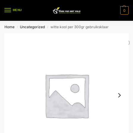
0
MENU
Home
Uncategorized
witte kool per 300gr gebruiksklaar
/
/