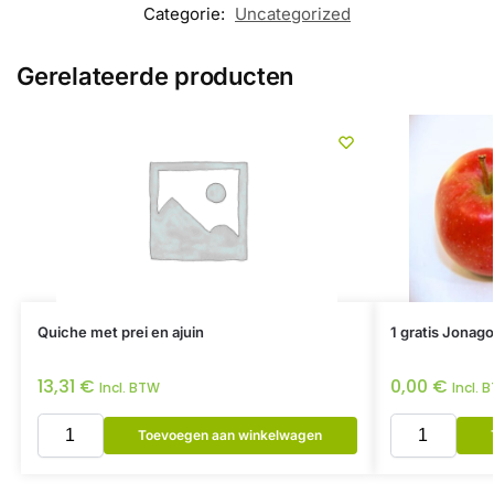
Categorie:
Uncategorized
Gerelateerde producten
Quiche met prei en ajuin
1 gratis Jonago
13,31
€
0,00
€
Incl. BTW
Incl. 
Toevoegen aan winkelwagen