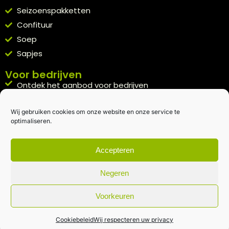
Seizoenspakketten
Confituur
Soep
Sapjes
Voor bedrijven
Ontdek het aanbod voor bedrijven
A la carte
Wij gebruiken cookies om onze website en onze service te
Kennismakingspakket aanvragen
optimaliseren.
Blijft op de hoogte
Rechtstreeks van het veld naar je inbox.
Accepteren
Inschrijven nieuwsbrief
Negeren
Voorkeuren
Algemene voorwaarden
|
Privacybeleid
| gemaakt met
door
creativitijd
Cookiebeleid
Wij respecteren uw privacy