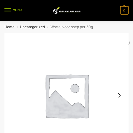
0
MENU
Home
Uncategorized
Wortel voor soep per 50g
/
/